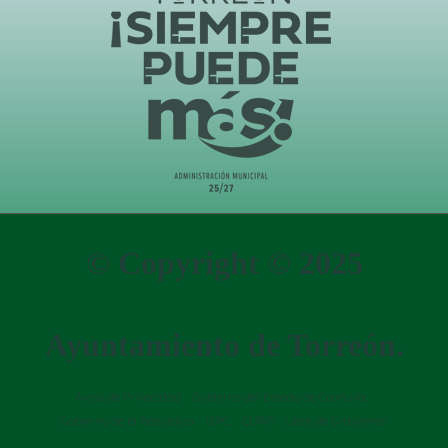
© Copyright © 2025
Ayuntamiento de Torreón.
Aviso de Privacidad
Gobierno del Estado de Coahuila
Gobierno de la República
IEPC
CURP
Libre de Gravamen